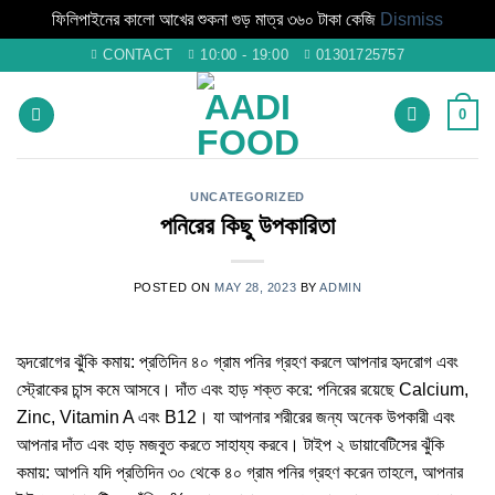
ফিলিপাইনের কালো আখের শুকনা গুড় মাত্র ৩৬০ টাকা কেজি
Dismiss
Skip
CONTACT
10:00 - 19:00
01301725757
to
content
0
UNCATEGORIZED
পনিরের কিছু উপকারিতা
POSTED ON
MAY 28, 2023
BY
ADMIN
হৃদরোগের ঝুঁকি কমায়: প্রতিদিন ৪০ গ্রাম পনির গ্রহণ করলে আপনার হৃদরোগ এবং
স্ট্রোকের চান্স কমে আসবে। দাঁত এবং হাড় শক্ত করে: পনিরের রয়েছে Calcium,
Zinc, Vitamin A এবং B12। যা আপনার শরীরের জন্য অনেক উপকারী এবং
আপনার দাঁত এবং হাড় মজবুত করতে সাহায্য করবে। টাইপ ২ ডায়াবেটিসের ঝুঁকি
কমায়: আপনি যদি প্রতিদিন ৩০ থেকে ৪০ গ্রাম পনির গ্রহণ করেন তাহলে, আপনার