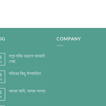
OG
COMPANY
হলুদ মরিচ গুড়াতে আনরাই
8
সেরা
y
পনিরের কিছু উপকারিতা
8
y
আমরা আদি, আমরা অনন্য
2
n