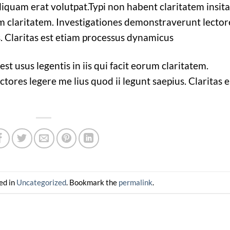
liquam erat volutpat.Typi non habent claritatem insit
orum claritatem. Investigationes demonstraverunt lector
s. Claritas est etiam processus dynamicus
st usus legentis in iis qui facit eorum claritatem.
ores legere me lius quod ii legunt saepius. Claritas e
ed in
Uncategorized
. Bookmark the
permalink
.