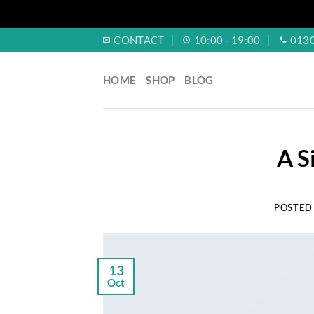
Skip
CONTACT
10:00 - 19:00
013
to
content
HOME
SHOP
BLOG
A S
POSTED
13
Oct