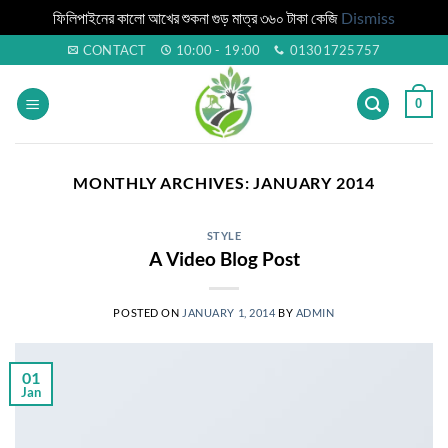
ফিলিপাইনের কালো আখের শুকনা গুড় মাত্র ৩৬০ টাকা কেজি
Dismiss
Skip
CONTACT
10:00 - 19:00
01301725757
to
content
0
MONTHLY ARCHIVES:
JANUARY 2014
STYLE
A Video Blog Post
POSTED ON
JANUARY 1, 2014
BY
ADMIN
01
Jan