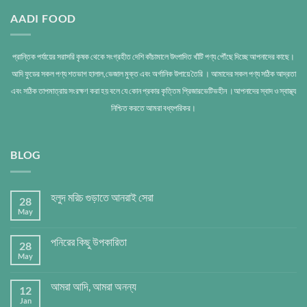
AADI FOOD
প্রান্তিক পর্যায়ের সরাসরি কৃষক থেকে সংগ্রহীত দেশি কাঁচামালে উৎপাদিত খাঁটি পণ্য পৌঁছে দিচ্ছে আপনাদের কাছে।
আদি ফুডের সকল পণ্য শতভাগ হালাল,ভেজাল মুক্ত এবং অর্গানিক উপায়ে তৈরি । আমাদের সকল পণ্য সঠিক আদ্রতা
এবং সঠিক তাপমাত্রায় সংরক্ষণ করা হয় বলে যে কোন প্রকার কৃত্তিম প্রিজারভেটিভহীন ।আপনাদের স্বাদ ও স্বাস্থ্য
নিশ্চিত করতে আমরা বধ্যপরিকর।
BLOG
হলুদ মরিচ গুড়াতে আনরাই সেরা
28
May
পনিরের কিছু উপকারিতা
28
May
আমরা আদি, আমরা অনন্য
12
Jan