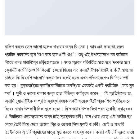
মালিশ করতে তেল ভালো হলেও খাওয়ার জন্য ঘি সেরা। আর এই কারণেই হয়ত
প্রাচীন প্রবাদের জন্ম ‘ঋণ করে হলেও ঘি খাও’। শুধু এই উপমহাদেশে নয় বর্তমানে
ঘিয়ের কদর সারাবিশ্বে ছড়িয়ে পড়ছে। হয়ত প্রবাদ পরিবর্তিত হয়ে হবে ‘দরকার হলে
ক্রেডিট কার্ড দিয়েও ঘি কিনো!’ কেনো ঘিয়ের এত কদর? উপকারিতাই বা কী? মাখনের
চাইতে কি ঘি বেশি ভালো? কল্যাণকর বলেই হয়ত এখন পশ্চিমাদেশেও ঘি দিয়ে স্পা
করা হয়। যুক্তরাষ্ট্রের ক্যালিফোর্নিয়াতে অবস্থিত এরকমই একটি প্রতিষ্ঠান ‘ফোর মুন
স্পা’। সুখী ও ভালো থাকার জন্য তারা বিভিন্ন কার্যক্রম করেন। এই প্রতিষ্ঠানের ডা.
অ্যামি চ্যাডউিইক সম্প্রতি স্বাস্থবিষয়ক একটি ওয়েবসাইটে প্রকাশিত প্রতিবেদনে
ঘিয়ের নানান উপকারী দিক তুলে ধরেন। ঘি খাওয়ার উপকারিতা প্রদাহরোধী: স্বাস্থ্যকর
ও নিয়ন্ত্রিত খাদ্যাভ্যাসের জন্য চাই স্বাস্থ্যকর চর্বি। ঘাস খেয়ে বেড়ে ওঠা গাভীর দুধ
থেকে তৈরি ঘিয়ে মেলে ওমেগা থ্রি ও ওমেগা সিক্স ফ্যাট বা চর্বি। ছোট ও মাঝারি
‘চেইন’য়ের এ্ চর্বি প্রদাহের মাত্রা মৃদু করতে সাহায্য করে। কারণ এই চর্বি দ্রুত ভাঙে