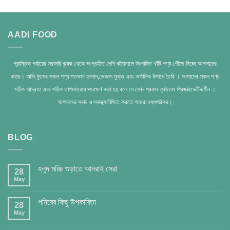
AADI FOOD
প্রান্তিক পর্যায়ের সরাসরি কৃষক থেকে সংগ্রহীত দেশি কাঁচামালে উৎপাদিত খাঁটি পণ্য পৌঁছে দিচ্ছে আপনাদের
কাছে। আদি ফুডের সকল পণ্য শতভাগ হালাল,ভেজাল মুক্ত এবং অর্গানিক উপায়ে তৈরি । আমাদের সকল পণ্য
সঠিক আদ্রতা এবং সঠিক তাপমাত্রায় সংরক্ষণ করা হয় বলে যে কোন প্রকার কৃত্তিম প্রিজারভেটিভহীন ।
আপনাদের স্বাদ ও স্বাস্থ্য নিশ্চিত করতে আমরা বধ্যপরিকর।
BLOG
হলুদ মরিচ গুড়াতে আনরাই সেরা
28
May
পনিরের কিছু উপকারিতা
28
May