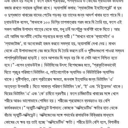
এবং হজম হয় সহজে। ফলে হজম প্রক্রিয়া, গলব্লাডার ও কোষের স্বাভাবিক কার্যাবলী
বজায় রাখতে সহায়ক ভূমিকা রাখে। অ্যালার্জি কমায়: ‘ল্যাকটোজ ইনটোলেরেন্ট’ বা দুধ
ও দুগ্ধজাত খাবারের যাদের পেটের গড়বড় হয় তাদের জন্য আদর্শ খাবার হতে পারে ঘি।
চ্যাডউইক বলেন, “মাখনকে ১০০ ডিগ্রি তাপমাত্রায় গরম করে ঘি তৈরি হয়, ফলে এই
সকল আমিষ উপাদান পাত্রে থেকে যায়, শুধু চর্বি অংশটুকু অবশিষ্ট থাকে ঘিতে। আর
এই আমিষ অংশটিই পেটের গড়বড়ের জন্য দায়ী।” “মাখনে থাকে ‘ক্যাসেইন’ ও
‘ল্যাকটোজ’, যা অনেকেরই হজম করতে সমস্যা হয়, অ্যালার্জি দেখা দেয়। মাখন
থেকে এই উপাদানগুলো বের করে দিয়ে ঘি তৈরি করলে চর্বি ও পুষ্টিগুনগুলো পাওয়া সম্ভব
পার্শ্বপ্রতিক্রিয়া ছাড়াই। তবে আপনার ঘি সহ্য হয় কি না সেটা আগে নিশ্চিত হতে
হবে।” -বলেন চ্যাডউইক। ভিটামিনের উৎস: বিশেষজ্ঞের মতে, “প্রাকৃতিকভাবেই
ঘিতে প্রচুর পরিমাণে ভিটামিন এ, লাইনোলেইক অ্যাসিড ও বিউটাইরিক অ্যাসিড
থাকে। দৃষ্টিশক্তি, রোগ প্রতিরোধ ক্ষমতা, জননাঙ্গ ইত্যাদির জন্য ভিটামিন ‘এ’
অত্যন্ত উপকারী। ঘিতে সামান্য পরিমাণ ভিটামিন ‘কে’, ‘ই’ এবং ‘বি টুয়েলভ’ থাকে।
ঘিয়ের ভিটামিন ‘এ’ এবং ‘কে’ চর্বিতে দ্রবণীয়। ফলে চর্বিজাতীয় খাবারের সঙ্গে খেলে
শরীরে আরও ভালোভাবে শোষিত হয়। শরীরের প্রয়োজনে ব্যবহৃতও হয় বেশি
কার্যকরভাবে।” অ্যান্টি-অক্সিডেন্ট উপাদান: কোষকে ‘অক্সিডেটিভ’ ক্ষতির হাত থেকে
বাঁচায় অ্যান্টি-অক্সিডেন্ট। অক্সিজেনের সঙ্গে পদার্থের রাসায়নিক বিক্রিয়ার মাধ্যমে
কোষের যে ক্ষয় হয় তাই হচ্ছে ‘অক্সিডেটিভ’ ক্ষতি। শরীরে চিনি বেশি হলে, বিপাকীয়