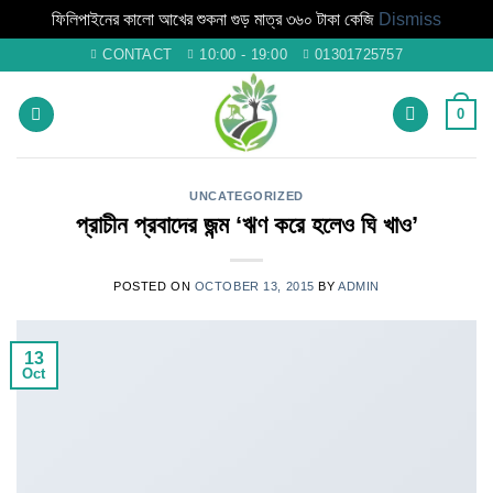
ফিলিপাইনের কালো আখের শুকনা গুড় মাত্র ৩৬০ টাকা কেজি
Dismiss
Skip
CONTACT
10:00 - 19:00
01301725757
to
content
0
UNCATEGORIZED
প্রাচীন প্রবাদের জন্ম ‘ঋণ করে হলেও ঘি খাও’
POSTED ON
OCTOBER 13, 2015
BY
ADMIN
13
Oct