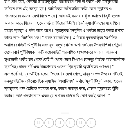
চাপ বেশি হলে, কোষের মাইটোকন্ড্রিয়া ভালোভাবে কাজ না করলে এবং ইনসুলিনের
অনিয়ম হলে এই সমস্যা হয়। অতিরিক্ত অক্সিডেটিভ ক্ষতি থেকে ক্যান্সার ও
শ্বাসযন্ত্রের সমস্যা দেখা দিতে পারে। আর এই সমস্যার ঝুঁকি কমাতে কিছুটা হলেও
অবদান আছে ঘিয়ের। হাড়ের গঠন: “ঘিয়ের ভিটামিন ‘কে’ ক্যালসিয়ামের সঙ্গে মিলে
হাড়ের স্বাস্থ্য ও গঠন বজায় রাখে। স্বাস্থ্যকর ইনসুলিন ও শর্করার মাত্রা বজায় রাখতে
কাজে লাগে ভিটামিন ‘কে।” বলেন চ্যাডউইক। এ বিষয়ে যুক্তরাষ্ট্রের ‘অর্গানিক
ভ্যালির রেজিস্টার্ড পুষ্টিবিদ এবং ফুড স্লুথ রেডিও অর্গানিক’য়ের উপস্থাপিকা মেলিন্ডা
হেমেলগার্ন পুষ্টিবিষয়ক একটি ওয়েবসাইটে প্রকাশিত সাক্ষাৎকারে জানান, “শতভাগ
তৃণভোজী গাভীর দুধ থেকে তৈরি ঘি থেকে মেলে সিএলএ (কনজুগেইটেড লাইনোলেইক
অ্যাসিড) নামক চর্বি এবং উচ্চমাত্রার ওমেগা থ্রি ফ্যাটি অ্যাসিডের গুণাগুন।”
এসম্পর্কে ডা. চ্যাডউইক বলেন, “গবেষণায় দেখা গেছে, মানুষ ও পশু উভয়ের শরীরেই
কনজুগেইটেড লাইনোলেইক অ্যাসিড ‘অ্যাডিপস’ অর্থাৎ ‘ফ্যাট টিস্যু’ কমায়, হাড়ের
স্বাস্থ্যকর গঠন তৈরিতে সহায়তা করে, হজমে সাহায্য করে, কোলন ক্যান্সারের ঝুঁকি
কমায়। তাই খাদ্যাভ্যাসে এরমধ্যে মাখনের চাইতে ঘি যোগ করাই আদর্শ।”