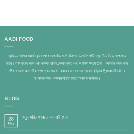
AADI FOOD
প্রান্তিক পর্যায়ের সরাসরি কৃষক থেকে সংগ্রহীত দেশি কাঁচামালে উৎপাদিত খাঁটি পণ্য পৌঁছে দিচ্ছে আপনাদের
কাছে। আদি ফুডের সকল পণ্য শতভাগ হালাল,ভেজাল মুক্ত এবং অর্গানিক উপায়ে তৈরি । আমাদের সকল পণ্য
সঠিক আদ্রতা এবং সঠিক তাপমাত্রায় সংরক্ষণ করা হয় বলে যে কোন প্রকার কৃত্তিম প্রিজারভেটিভহীন ।
আপনাদের স্বাদ ও স্বাস্থ্য নিশ্চিত করতে আমরা বধ্যপরিকর।
BLOG
হলুদ মরিচ গুড়াতে আনরাই সেরা
28
May