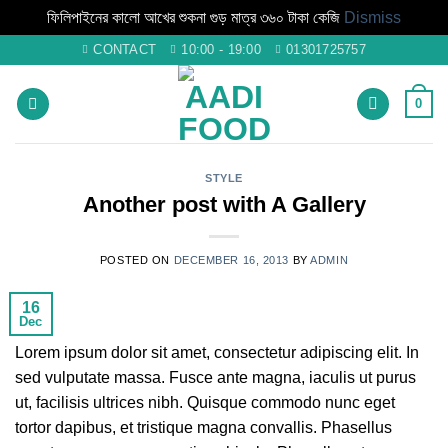
ফিলিপাইনের কালো আখের শুকনা গুড় মাত্র ৩৬০ টাকা কেজি
Dismiss
Skip
CONTACT
10:00 - 19:00
01301725757
to
content
0
STYLE
Another post with A Gallery
POSTED ON
DECEMBER 16, 2013
BY
ADMIN
16
Dec
Lorem ipsum dolor sit amet, consectetur adipiscing elit. In
sed vulputate massa. Fusce ante magna, iaculis ut purus
ut, facilisis ultrices nibh. Quisque commodo nunc eget
tortor dapibus, et tristique magna convallis. Phasellus