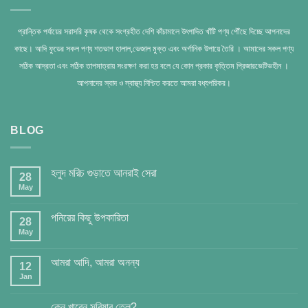
প্রান্তিক পর্যায়ের সরাসরি কৃষক থেকে সংগ্রহীত দেশি কাঁচামালে উৎপাদিত খাঁটি পণ্য পৌঁছে দিচ্ছে আপনাদের
কাছে। আদি ফুডের সকল পণ্য শতভাগ হালাল,ভেজাল মুক্ত এবং অর্গানিক উপায়ে তৈরি । আমাদের সকল পণ্য
সঠিক আদ্রতা এবং সঠিক তাপমাত্রায় সংরক্ষণ করা হয় বলে যে কোন প্রকার কৃত্তিম প্রিজারভেটিভহীন ।
আপনাদের স্বাদ ও স্বাস্থ্য নিশ্চিত করতে আমরা বধ্যপরিকর।
BLOG
হলুদ মরিচ গুড়াতে আনরাই সেরা
28
May
পনিরের কিছু উপকারিতা
28
May
আমরা আদি, আমরা অনন্য
12
Jan
কেন খাবেন সরিষার তেল?