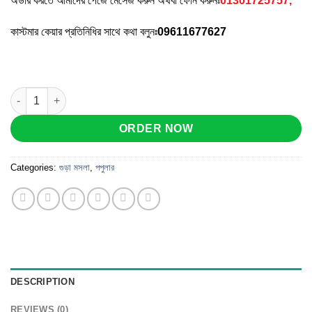
অর্ডার করতে আমাদের পেজে মেসেজ করুন অথবা ফোন করুনঃ
01301725757,
কাস্টমার কেয়ার প্রতিনিধির সাথে কথা বলুনঃ
09611677627
হলুদ গুঁড়া (৫০০গ্রাম) quantity
ORDER NOW
Categories:
গুড়া মসলা
,
পপুলার
DESCRIPTION
REVIEWS (0)