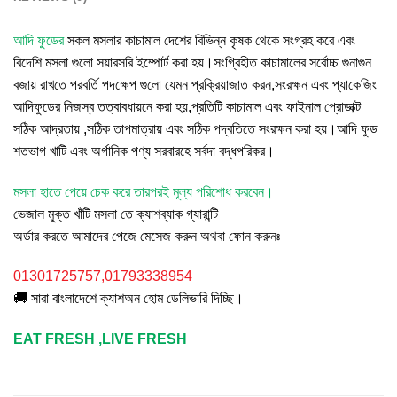
আদি ফুডের
সকল মসলার কাচামাল দেশের বিভিন্ন কৃষক থেকে সংগ্রহ করে এবং
বিদেশি মসলা গুলো সয়ারসরি ইম্পোর্ট করা হয়।সংগ্রিহীত কাচামালের সর্বোচ্চ গুনাগুন
বজায় রাখতে পরবর্তি পদক্ষেপ গুলো যেমন প্রক্রিয়াজাত করন,সংরক্ষন এবং প্যাকেজিং
আদিফুডের নিজস্ব তত্বাবধায়নে করা হয়,প্রতিটি কাচামাল এবং ফাইনাল প্রোডাক্ট
সঠিক আদ্রতায় ,সঠিক তাপমাত্রায় এবং সঠিক পদ্বতিতে সংরক্ষন করা হয়।আদি ফুড
শতভাগ খাটি এবং অর্গানিক পণ্য সরবারহে সর্বদা বদ্ধপরিকর।
মসলা হাতে পেয়ে চেক করে তারপরই মূল্য পরিশোধ করবেন।
ভেজাল মুক্ত খাঁটি মসলা তে ক্যাশব্যাক গ্যারান্টি
অর্ডার করতে আমাদের পেজে মেসেজ করুন অথবা ফোন করুনঃ
01301725757,01793338954
🚚 সারা বাংলাদেশে ক্যাশঅন হোম ডেলিভারি দিচ্ছি।
EAT FRESH ,LIVE FRESH