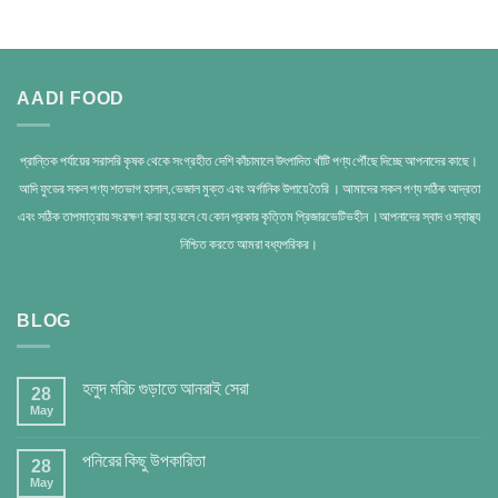
AADI FOOD
প্রান্তিক পর্যায়ের সরাসরি কৃষক থেকে সংগ্রহীত দেশি কাঁচামালে উৎপাদিত খাঁটি পণ্য পৌঁছে দিচ্ছে আপনাদের কাছে।
আদি ফুডের সকল পণ্য শতভাগ হালাল,ভেজাল মুক্ত এবং অর্গানিক উপায়ে তৈরি । আমাদের সকল পণ্য সঠিক আদ্রতা
এবং সঠিক তাপমাত্রায় সংরক্ষণ করা হয় বলে যে কোন প্রকার কৃত্তিম প্রিজারভেটিভহীন ।আপনাদের স্বাদ ও স্বাস্থ্য
নিশ্চিত করতে আমরা বধ্যপরিকর।
BLOG
হলুদ মরিচ গুড়াতে আনরাই সেরা
28
May
পনিরের কিছু উপকারিতা
28
May