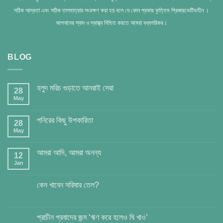
সঠিক আদ্রতা এবং সঠিক তাপমাত্রায় সংরক্ষণ করা হয় বলে যে কোন প্রকার কৃত্তিম প্রিজারভেটিভহীন ।
আপনাদের স্বাদ ও স্বাস্থ্য নিশ্চিত করতে আমরা বধ্যপরিকর।
BLOG
হলুদ মরিচ গুড়াতে আনরাই সেরা
28
May
পনিরের কিছু উপকারিতা
28
May
আমরা আদি, আমরা অনন্য
12
Jan
কেন খাবেন সরিষার তেল?
প্রাচীন প্রবাদের জন্ম ‘ঋণ করে হলেও ঘি খাও’