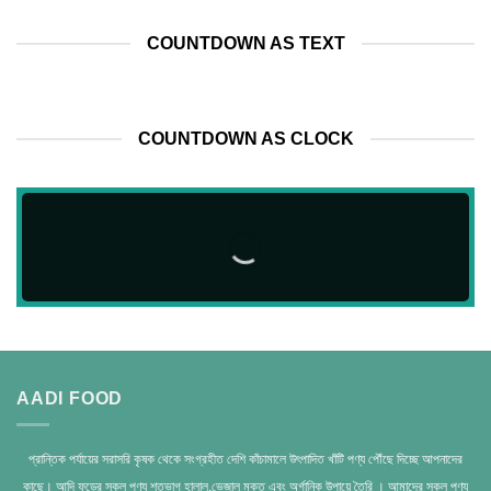
COUNTDOWN AS TEXT
COUNTDOWN AS CLOCK
AADI FOOD
প্রান্তিক পর্যায়ের সরাসরি কৃষক থেকে সংগ্রহীত দেশি কাঁচামালে উৎপাদিত খাঁটি পণ্য পৌঁছে দিচ্ছে আপনাদের
কাছে। আদি ফুডের সকল পণ্য শতভাগ হালাল,ভেজাল মুক্ত এবং অর্গানিক উপায়ে তৈরি । আমাদের সকল পণ্য