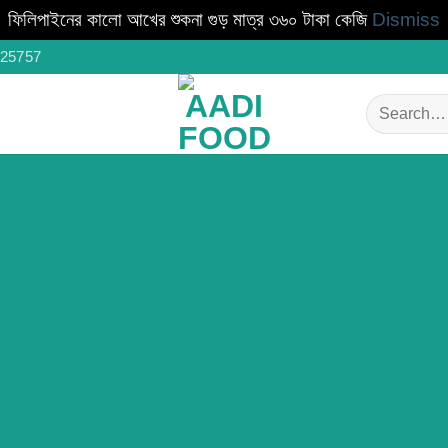
ফিলিপাইনের কালো আখের শুকনা গুড় মাত্র ৩৬০ টাকা কেজি
Dismiss
25757
Search
for: