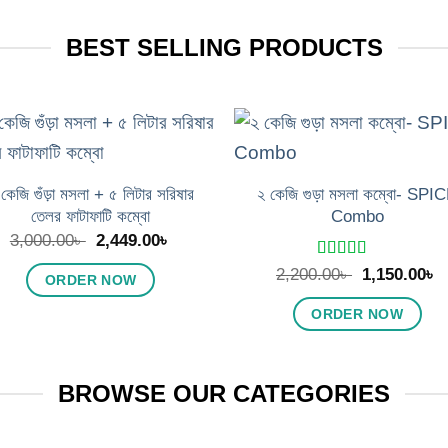
BEST SELLING PRODUCTS
Add to
Add
wishlist
wish
কেজি গুঁড়া মসলা + ৫ লিটার সরিষার
২ কেজি গুড়া মসলা কম্বো- SPI
তেলর ফাটাফাটি কম্বো
Combo
Original
Current
3,000.00
৳
2,449.00
৳
price
price
was:
is:
Rated
5.00
Original
C
2,200.00
৳
1,150.00
৳
ORDER NOW
out of 5
3,000.00৳ .
2,449.00৳ .
price
p
was:
i
ORDER NOW
2,200.00৳ .
1
BROWSE OUR CATEGORIES
ভোজ্য তেল
পপুলার