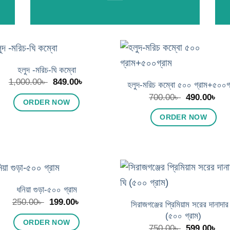
হলুদ -মরিচ-ঘি কম্বো
Add to
Add
Original
Current
1,000.00
৳
849.00
৳
wishlist
wish
হলুদ-মরিচ কম্বো ৫০০ গ্রাম+৫০০গ্
price
price
Original
Cur
700.00
৳
490.00
৳
was:
is:
ORDER NOW
price
pri
1,000.00৳ .
849.00৳ .
was:
is:
ORDER NOW
700.00৳ .
490
ধনিয়া গুড়া-৫০০ গ্রাম
Add to
Add
Original
Current
250.00
৳
199.00
৳
wishlist
wish
সিরাজগঞ্জের প্রিমিয়াম সরের দানাদার
price
price
(৫০০ গ্রাম)
was:
is:
ORDER NOW
Original
Cur
250.00৳ .
199.00৳ .
750.00
৳
599.00
৳