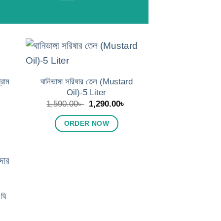
 to
Add to
list
wishlist
ঘানিভাঙ্গা সরিষার তেল (Mustard
রাম
Oil)-5 Liter
rent
ce
Original
Current
1,590.00
৳
1,290.00
৳
price
price
.00৳ .
was:
is:
ORDER NOW
1,590.00৳ .
1,290.00৳ .
 to
list
 ঘি
rent