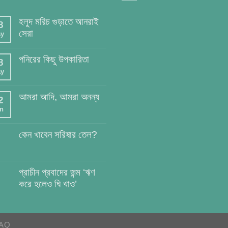
হলুদ মরিচ গুড়াতে আনরাই
8
সেরা
y
পনিরের কিছু উপকারিতা
8
y
আমরা আদি, আমরা অনন্য
2
n
কেন খাবেন সরিষার তেল?
প্রাচীন প্রবাদের জন্ম ‘ঋণ
করে হলেও ঘি খাও’
AQ