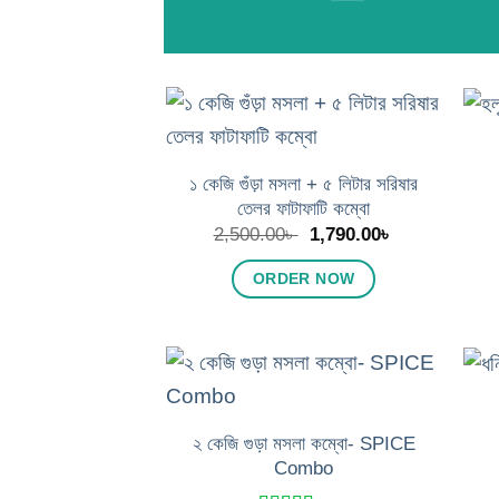
Add to
wishlist
১ কেজি গুঁড়া মসলা + ৫ লিটার সরিষার
তেলর ফাটাফাটি কম্বো
Original
Current
2,500.00
৳
1,790.00
৳
price
price
was:
is:
ORDER NOW
2,500.00৳ .
1,790.00৳ .
Add to
wishlist
২ কেজি গুড়া মসলা কম্বো- SPICE
Combo