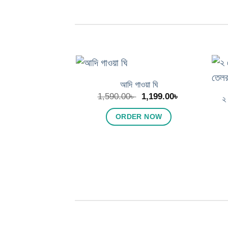
আদি গাওয়া ঘি
Add to
Original
Current
1,590.00
৳
1,199.00
৳
wishlist
২ 
price
price
was:
is:
ORDER NOW
1,590.00৳ .
1,199.00৳ .
গুড় ও অনান্য